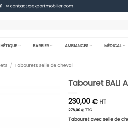
41
contact@exportmobilier.com
✉
THÉTIQUE
BARBIER
AMBIANCES
MÉDICAL
ets
/
Tabourets selle de cheval
Tabouret BALI 
230,00
€
HT
276,00
TTC
€
Tabouret avec selle de che