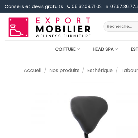
Passer
Conseils et devis gratuits
05.32.09.71.02
07.67.36.77.
📞︎
📱︎
au
contenu
Recherche
pour :
COIFFURE
HEAD SPA
ES
Accueil
/
Nos produits
/
Esthétique
/
Tabour