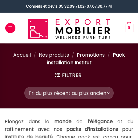
Passer
Conseils et devis
05.32.09.71.02
-
07.67.36.77.41
au
contenu
0
Accueil
/
Nos produits
/
Promotions
/
Pack
installation Institut
FILTRER
Plongez dans le
monde
de
l’élégance
et du
raffinement avec nos
packs d’installations
pour
instituts de beauté.
Chaque pack est conçu pour