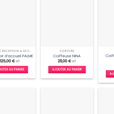
variations.
Les
options
peuvent
être
choisies
sur
la
page
CAISSE DE RÉCEPTION & ACCUEIL
COIFFURE
du
Coif
r d’accueil PALME
Coiffeuse NINA
produit
1125,00
€
211,00
€
HT
HT
UTER AU PANIER
AJOUTER AU PANIER
AJ