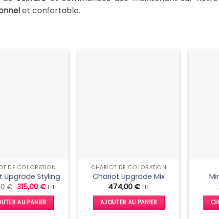
onnel
et confortable.
OT DE COLORATION
CHARIOT DE COLORATION
t Upgrade Styling
Chariot Upgrade Mix
Mi
Le
Le
00
€
315,00
€
474,00
€
HT
HT
prix
prix
initial
actuel
UTER AU PANIER
AJOUTER AU PANIER
CH
était :
est :
453,00 €.
315,00 €.