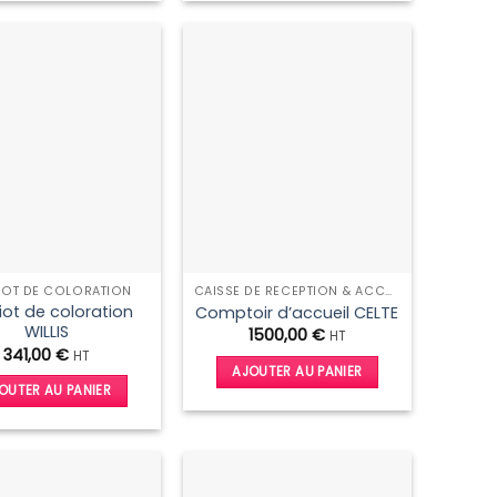
produit
produit
a
a
plusieurs
plusieurs
variations.
variations.
Les
Les
options
options
peuvent
peuvent
être
être
choisies
choisies
sur
sur
la
la
IOT DE COLORATION
CAISSE DE RÉCEPTION & ACCUEIL
page
page
iot de coloration
Comptoir d’accueil CELTE
du
du
WILLIS
1500,00
€
HT
produit
produit
341,00
€
HT
AJOUTER AU PANIER
OUTER AU PANIER