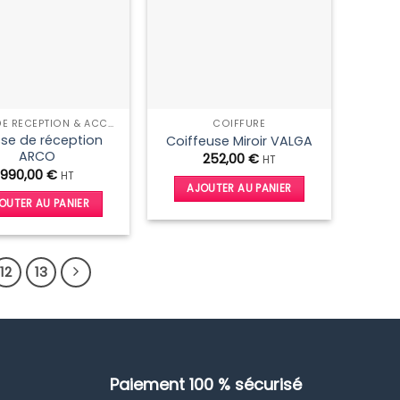
CAISSE DE RÉCEPTION & ACCUEIL
COIFFURE
se de réception
Coiffeuse Miroir VALGA
ARCO
252,00
€
HT
990,00
€
HT
AJOUTER AU PANIER
OUTER AU PANIER
12
13
Paiement 100 % sécurisé