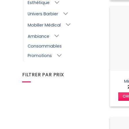
Esthétique
Univers Barbier
Mobilier Médical
Ambiance
Consommables
Promotions
FILTRER PAR PRIX
Mi
Prix
Prix
min
max
CHO