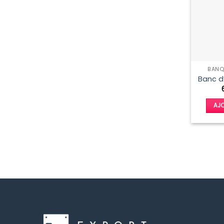
BANQ
Banc d
AJO