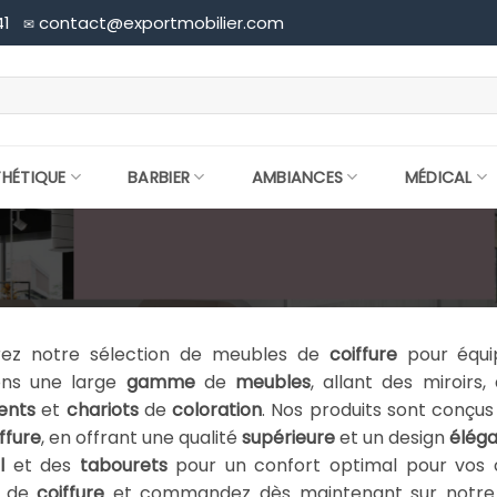
41
contact@exportmobilier.com
✉
THÉTIQUE
BARBIER
AMBIANCES
MÉDICAL
ez notre sélection de meubles de
coiffure
pour équi
ons une large
gamme
de
meubles
, allant des miroirs
ents
et
chariots
de
coloration
. Nos produits sont conçu
ffure
, en offrant une qualité
supérieure
et un design
élég
l
et des
tabourets
pour un confort optimal pour vos c
de
coiffure
et commandez dès maintenant sur notre s