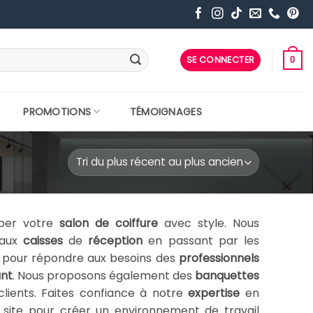
SE CONNECTER
0
PROMOTIONS
TÉMOIGNAGES
per votre
salon de coiffure
avec style. Nous
, aux
caisses
de
réception
en passant par les
s pour répondre aux besoins des
professionnels
ant
. Nous proposons également des
banquettes
lients. Faites confiance à notre
expertise
en
ite pour créer un environnement de travail