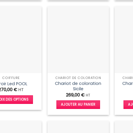
COIFFURE
CHARIOT DE COLORATION
CHAR
Chariot de coloration
Char
roir Led POOL
Sicile
270,00
€
HT
269,00
€
HT
IX DES OPTIONS
AJOUTER AU PANIER
AJ
Ce
produit
a
plusieurs