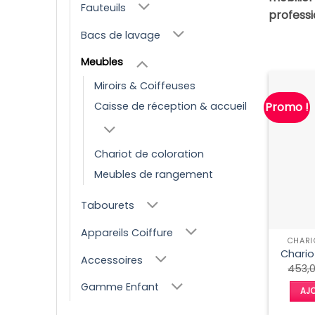
Fauteuils
professi
Bacs de lavage
Meubles
Miroirs & Coiffeuses
Promo !
Caisse de réception & accueil
Chariot de coloration
Meubles de rangement
Tabourets
Appareils Coiffure
CHARI
Chario
Accessoires
453,
Gamme Enfant
AJO