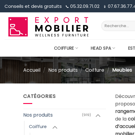
Passer
Conseils et devis gratuits
05.32.09.71.02
07.67.36.77.
📞︎
📱︎
au
contenu
Recherche
pour :
COIFFURE
HEAD SPA
ES
Accueil
/
Nos produits
/
Coiffure
/
Meubles
CATÉGORIES
Découvr
propos
rangem
Nos produits
(919)
de la
coi
d’accuei
Coiffure
mobilier