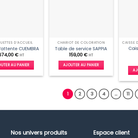
UETTES D’ACCUEIL
CHARIOT DE COLORATION
Cais
’attente CUEMBRA
Table de service SAPPIA
674,00
€
159,00
€
HT
HT
UTER AU PANIER
AJOUTER AU PANIER
AJ
1
2
3
4
…
11
Nos univers produits
Espace client