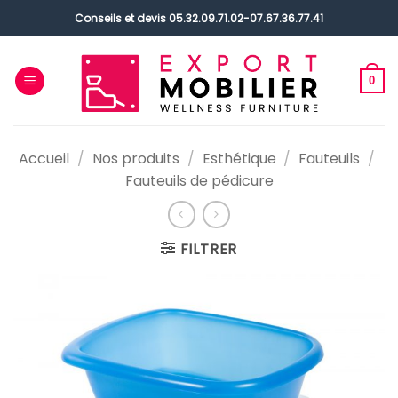
Passer
Conseils et devis
05.32.09.71.02
-
07.67.36.77.41
au
contenu
0
Accueil
/
Nos produits
/
Esthétique
/
Fauteuils
/
Fauteuils de pédicure
FILTRER