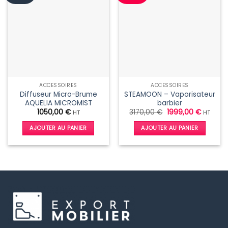
ACCESSOIRES
ACCESSOIRES
Diffuseur Micro-Brume
STEAMOON – Vaporisateur
AQUELIA MICROMIST
barbier
Le
Le
1050,00
€
3170,00
€
1999,00
€
HT
HT
prix
prix
initial
actuel
AJOUTER AU PANIER
AJOUTER AU PANIER
était :
est :
3170,00 €.
1999,00