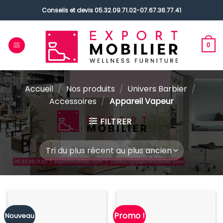
Passer
Conseils et devis
05.32.09.71.02
-
07.67.36.77.41
au
contenu
0
Accueil
/
Nos produits
/
Univers Barbier
/
Accessoires
/
Appareil Vapeur
FILTRER
Promo !
Nouveau