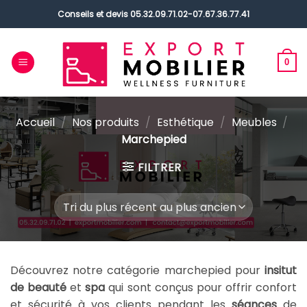
Passer
Conseils et devis
05.32.09.71.02
-
07.67.36.77.41
au
contenu
0
Accueil
/
Nos produits
/
Esthétique
/
Meubles
/
Marchepied
FILTRER
Découvrez notre catégorie marchepied pour
insitut
de beauté
et
spa
qui sont conçus pour offrir confort
et sécurité à vos clients pendant les
séances
de