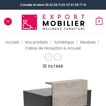
Passer
Conseils et devis
05.32.09.71.02
-
07.67.36.77.41
au
contenu
0
Accueil
/
Nos produits
/
Esthétique
/
Meubles
/
Caisse de réception & Accueil
FILTRER