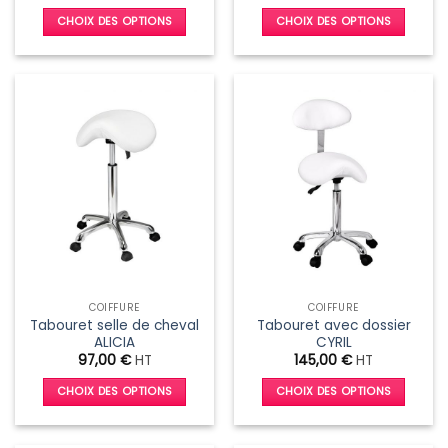
CHOIX DES OPTIONS
CHOIX DES OPTIONS
Ce
Ce
produit
produit
a
a
plusieurs
plusieurs
variations.
variations.
Les
Les
options
options
peuvent
peuvent
être
être
choisies
choisies
sur
sur
la
la
page
page
COIFFURE
COIFFURE
du
du
Tabouret selle de cheval
Tabouret avec dossier
produit
produit
ALICIA
CYRIL
97,00
€
HT
145,00
€
HT
CHOIX DES OPTIONS
CHOIX DES OPTIONS
Ce
Ce
produit
produit