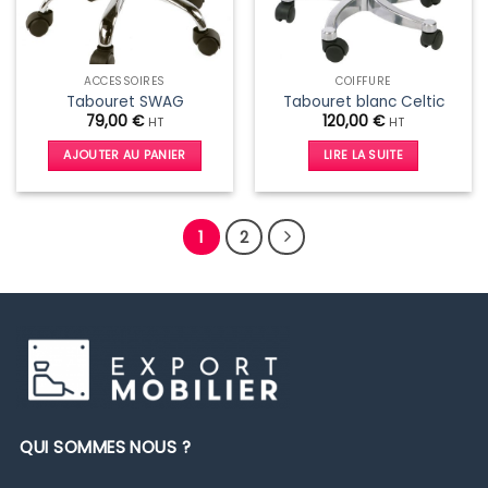
choisies
sur
la
page
ACCESSOIRES
COIFFURE
du
Tabouret SWAG
Tabouret blanc Celtic
produit
79,00
€
120,00
€
HT
HT
AJOUTER AU PANIER
LIRE LA SUITE
1
2
QUI SOMMES NOUS ?