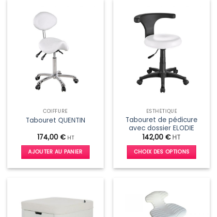
a
a
plusieurs
plusieurs
variations.
variations.
Les
Les
options
options
peuvent
peuvent
être
être
choisies
choisies
sur
sur
la
la
page
page
COIFFURE
ESTHÉTIQUE
du
du
Tabouret de pédicure
Tabouret QUENTIN
produit
produit
avec dossier ELODIE
174,00
€
142,00
€
HT
HT
AJOUTER AU PANIER
CHOIX DES OPTIONS
Ce
produit
a
plusieurs
variations.
Les