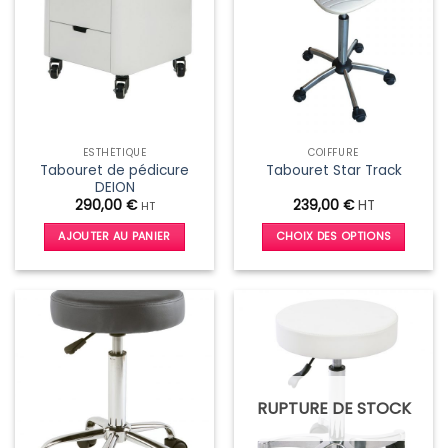
options
peuvent
être
choisies
sur
la
page
ESTHÉTIQUE
COIFFURE
du
Tabouret de pédicure
Tabouret Star Track
produit
DEION
290,00
€
239,00
€
HT
HT
AJOUTER AU PANIER
CHOIX DES OPTIONS
Ce
produit
a
plusieurs
variations.
Les
options
RUPTURE DE STOCK
peuvent
être