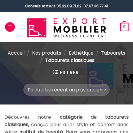
Passer
Conseils et devis
05.32.09.71.02
-
07.67.36.77.41
au
contenu
0
Accueil
/
Nos produits
/
Esthétique
/
Tabourets
/
Tabourets classiques
FILTRER
Découvrez notre
catégorie
de
tabourets
classiques,
conçus pour allier style et confort dans
votre
institut de beauté
. Nous vous proposons une