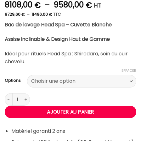
Plage
8108,00
–
9580,00
€
€
HT
de
Plage
9729,60
–
11496,00
TTC
€
€
de
prix :
prix :
9729,60 €
Bac de lavage Head Spa – Cuvette Blanche
8108,00 €
à
11496,00 €
à
Assise inclinable & Design Haut de Gamme
9580,00 €
Idéal pour rituels Head Spa : Shirodara, soin du cuir
chevelu.
EFFACER
Options
quantité de Head Spa Mrs KIM
AJOUTER AU PANIER
Matériel garanti 2 ans