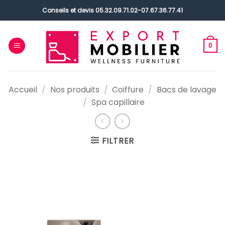
Passer
Conseils et devis
05.32.09.71.02
-
07.67.36.77.41
au
contenu
0
Accueil
/
Nos produits
/
Coiffure
/
Bacs de lavage
/
Spa capillaire
FILTRER