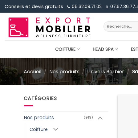
Passer
Conseils et devis gratuits
05.32.09.71.02
07.67.36.77.
📞︎
📱︎
au
contenu
Recherche
pour :
COIFFURE
HEAD SPA
ES
Accueil
/
Nos produits
/
Univers Barbier
/
Sa
CATÉGORIES
Nos produits
(919)
Coiffure