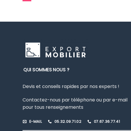
Prix
Prix
min
max
QUI SOMMES NOUS ?
Devis et conseils rapides par nos experts !
Contactez-nous par téléphone ou par e-mail
pour tous renseignements
E-MAIL
05.32.09.71.02
07.67.36.77.41