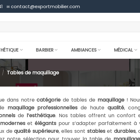
41
contact@exportmobilier.com
✉
THÉTIQUE
BARBIER
AMBIANCES
MÉDICAL
/
Tables de maquillage
ue dans notre
catégorie
de tables de
maquillage
! Nou
 de
maquillage
professionnelles
de haute
qualité
, con
onnels
de
l’esthétique
. Nos tables offrent un confort 
modernes
et
élégants
pour s’adapter parfaitement à
ux de
qualité supérieure
, elles sont
stables
et
durables
,
ez notre sélection pour trouver la table de
maquillag