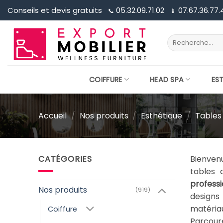
Passer
Conseils et devis gratuits
05.32.09.71.02
07.67.36.77.
📞︎
📱︎
au
contenu
Recherche
pour :
COIFFURE
HEAD SPA
ES
Accueil
/
Nos produits
/
Esthétique
/
Tables
CATÉGORIES
Bienven
tables
professi
Nos produits
(919)
designs
matéria
Coiffure
Parcour