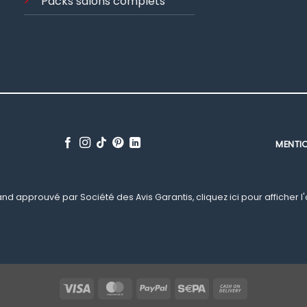
Packs salons complets
MENTI
nd approuvé par Société des Avis Garantis,
cliquez ici pour afficher l
Visa
MasterCard
PayPal
Sepa
Cash
On