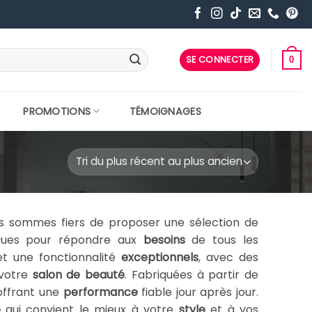
SE CONNECTER
0
PROMOTIONS
TÉMOIGNAGES
s sommes fiers de proposer une sélection de
çues pour répondre aux
besoins
de tous les
et une fonctionnalité
exceptionnels
, avec des
 votre
salon de
beauté
. Fabriquées à partir de
 offrant une
performance
fiable jour après jour.
e
qui convient le mieux à votre
style
et à vos