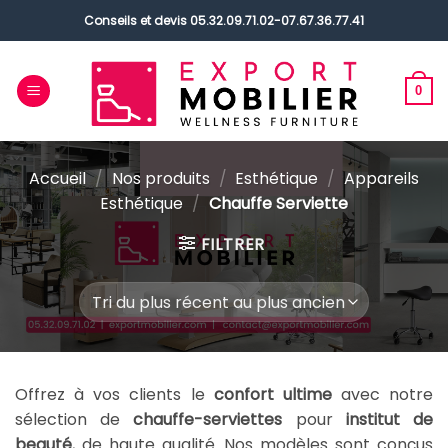
Passer
Conseils et devis
05.32.09.71.02
-
07.67.36.77.41
au
contenu
0
Accueil
/
Nos produits
/
Esthétique
/
Appareils
Esthétique
/
Chauffe Serviette
FILTRER
Offrez à vos clients le
confort ultime
avec notre
sélection de
chauffe-serviettes
pour
institut de
beauté
, de haute qualité. Nos modèles sont conçus