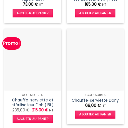
73,00
€
185,00
€
HT
HT
AJOUTER AU PANIER
AJOUTER AU PANIER
Promo !
ACCESSOIRES
ACCESSOIRES
Chauffe-serviette et
Chauffe-serviette Dany
stérilisateur Doh (18L)
69,00
€
HT
Le
Le
235,00
€
215,00
€
HT
prix
prix
AJOUTER AU PANIER
initial
actuel
AJOUTER AU PANIER
était :
est :
235,00 €.
215,00 €.