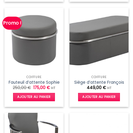
Promo !
COIFFURE
COIFFURE
Fauteuil d’attente Sophie
Siège d’attente François
Le
Le
250,00
€
175,00
€
449,00
€
HT
HT
prix
prix
initial
actuel
AJOUTER AU PANIER
AJOUTER AU PANIER
était :
est :
250,00 €.
175,00 €.