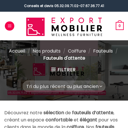
Passer
Conseils et devis
05.32.09.71.02
-
07.67.36.77.41
au
contenu
0
Accueil
/
Nos produits
/
Coiffure
/
Fauteuils
/
Fauteuils d'attente
FILTRER
Découvrez notre
sélection
de
fauteuils d’attente
,
créant un espace
confortable
et
élégant
pour vos
clients dans le monde de la
coiffure.
Nos
fauteuils