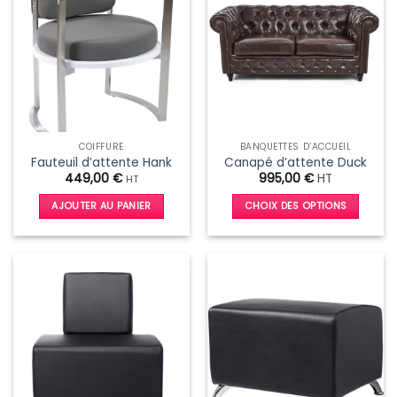
COIFFURE
BANQUETTES D’ACCUEIL
Fauteuil d’attente Hank
Canapé d’attente Duck
449,00
€
995,00
€
HT
HT
AJOUTER AU PANIER
CHOIX DES OPTIONS
Ce
produit
a
plusieurs
variations.
Les
options
peuvent
être
choisies