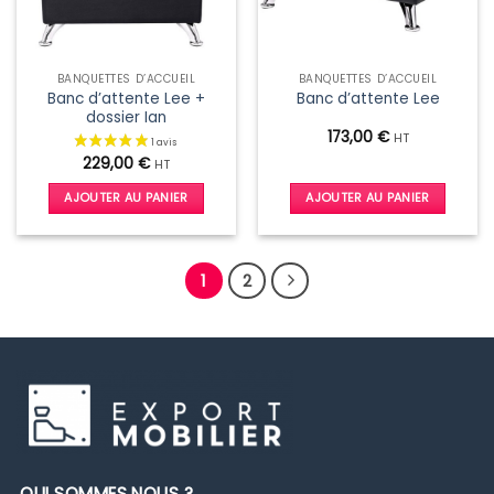
sur
la
page
BANQUETTES D’ACCUEIL
BANQUETTES D’ACCUEIL
du
Banc d’attente Lee +
Banc d’attente Lee
produit
dossier Ian
173,00
€
HT
229,00
€
HT
AJOUTER AU PANIER
AJOUTER AU PANIER
1
2
QUI SOMMES NOUS ?