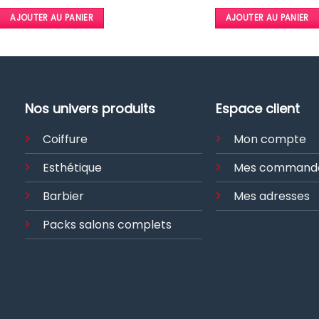
prix
prix
initial
actuel
initial
actuel
était :
est :
AJOUTER AU PANIER
AJOUTER AU PANIER
était :
est :
2750,00 €.
2100,00 €.
3300,00 €.
2520,00 €.
Nos univers produits
Espace client
Coiffure
Mon compte
Esthétique
Mes command
Barbier
Mes adresses
Packs salons complets