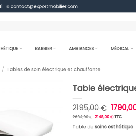
41
contact@exportmobilier.com
✉
THÉTIQUE
BARBIER
AMBIANCES
MÉDICAL
/
Tables de soin électrique et chauffante
Table électriq
Le
2195,00
1790,0
€
prix
Le
Le
2634,00
2148,00
TTC
€
€
prix
prix
initial
initial
actuel
était :
est :
Table de
soins
esthétique
était :
2634,00 €.
2148,00 €.