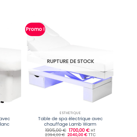
Promo !
RUPTURE DE STOCK
ESTHÉTIQUE
 avec
Table de spa électrique avec
lanc
chauffage Lamb Warm
Le
Le
1995,00
€
1700,00
€
HT
Le
prix
Le
prix
2394,00
€
2040,00
€
TTC