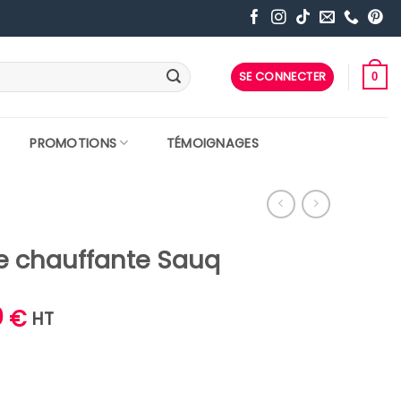
SE CONNECTER
0
PROMOTIONS
TÉMOIGNAGES
ue chauffante Sauq
Le
0
€
HT
prix
actuel
est :