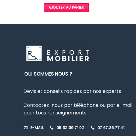
prix
prix
initial
actuel
initial
actuel
était :
est :
AJOUTER AU PANIER
était :
est :
2195,00 €.
1790,00 €.
2634,00 €.
2148,00 €.
QUI SOMMES NOUS ?
Devis et conseils rapides par nos experts !
Contactez-nous par téléphone ou par e-mail
pour tous renseignements
E-MAIL
05.32.09.71.02
07.67.36.77.41