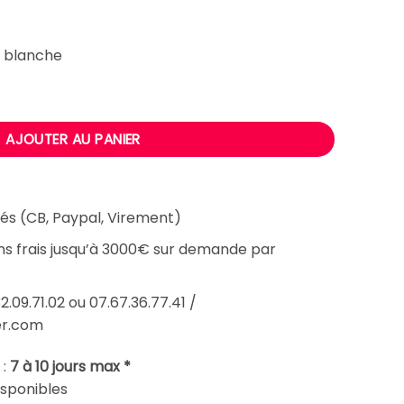
 €.
1790,00 €.
e blanche
e chauffante Sauq
AJOUTER AU PANIER
és (CB, Paypal, Virement)
ans frais jusqu’à 3000€ sur demande par
2.09.71.02 ou 07.67.36.77.41 /
er.com
 :
7 à 10 jours max *
isponibles