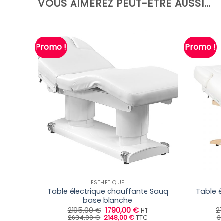
VOUS AIMEREZ PEUT-ÊTRE AUSSI…
Promo !
Promo !
ESTHÉTIQUE
Table électrique chauffante Sauq
Table 
base blanche
Le
Le
2195,00
€
1790,00
€
2
HT
Le
prix
Le
prix
2634,00
€
2148,00
€
TTC
3