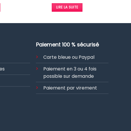
prix
prix
initial
actuel
initial
actuel
était :
est :
LIRE LA SUITE
était :
est :
1995,00 €.
1700,00 €.
2394,00 €.
2040,00 €.
Paiement 100 % sécurisé
Carte bleue ou Paypal
es
Paiement en 3 ou 4 fois
possible sur demande
Paiement par virement