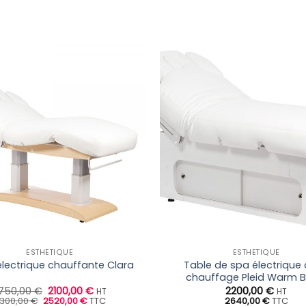
ESTHÉTIQUE
ESTHÉTIQUE
Table de spa électrique
électrique chauffante Clara
chauffage Pleid Warm B
Le
Le
750,00
€
2100,00
€
2200,00
€
HT
HT
Le
prix
Le
prix
300,00
€
2520,00
€
TTC
2640,00
€
TTC