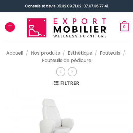
Passer
Conseils et devis
05.32.09.71.02
-
07.67.36.77.41
au
contenu
0
Accueil
/
Nos produits
/
Esthétique
/
Fauteuils
/
Fauteuils de pédicure
FILTRER