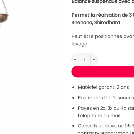
était :
est :
Balance suspendue avec ba
était :
1188,00 €.
950,40 €.
990,00 
Permet la réalisation de 3 
Snehana, Shirodhara
Peut être positionnée avant
lavage
quantité de Kit Balance sur 
Matériel garanti 2 ans
Paiements 100 % sécuris
Payez en 2x, 3x ou 4x s
téléphone ou mail
Conseils et devis au 05.3
contact@exportmobili