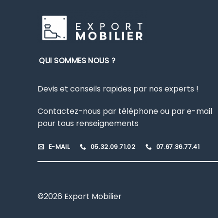
plusieurs
variations.
Les
options
peuvent
être
QUI SOMMES NOUS ?
choisies
sur
Devis et conseils rapides par nos experts !
la
page
Contactez-nous par téléphone ou par e-mail
du
pour tous renseignements
produit
E-MAIL
05.32.09.71.02
07.67.36.77.41
©2026 Export Mobilier