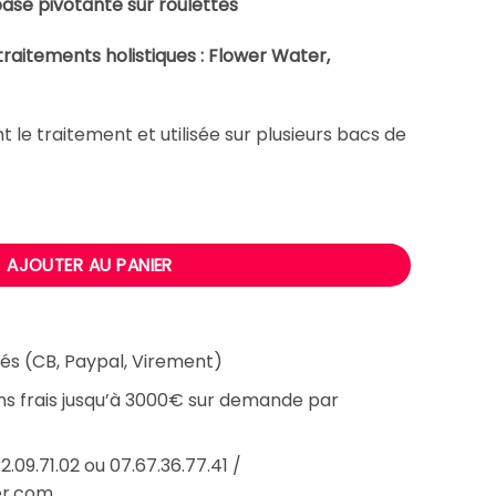
se pivotante sur roulettes
est :
€.
792,00 €.
traitements holistiques : Flower Water,
 le traitement et utilisée sur plusieurs bacs de
pied pour traitements holistiques HEAD SPA
AJOUTER AU PANIER
és (CB, Paypal, Virement)
ans frais jusqu’à 3000€ sur demande par
2.09.71.02 ou 07.67.36.77.41 /
er.com