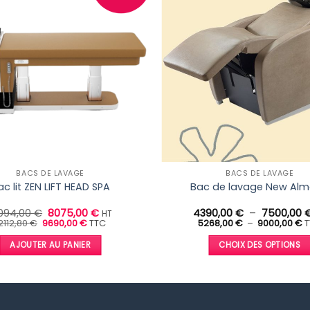
BACS DE LAVAGE
BACS DE LAVAGE
ac lit ZEN LIFT HEAD SPA
Bac de lavage New Al
Le
Le
094,00
€
8075,00
€
4390,00
€
–
7500,00
HT
Le
prix
Le
prix
P
2112,80
€
9690,00
€
TTC
5268,00
€
–
9000,00
€
T
prix
prix
d
initial
actuel
initial
actuel
pr
était :
est :
AJOUTER AU PANIER
CHOIX DES OPTIONS
était :
est :
5
10094,00 €.
8075,00 €.
12112,80 €.
9690,00 €.
à
Ce
9
produit
a