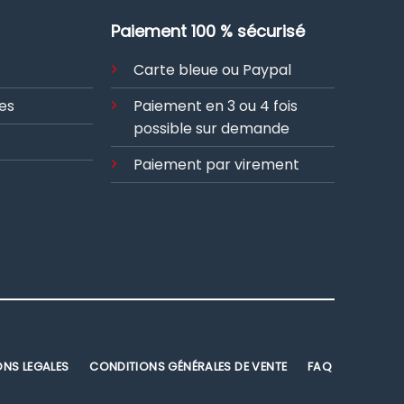
plusieurs
.
variations.
Paiement 100 % sécurisé
Les
options
Carte bleue ou Paypal
peuvent
être
es
Paiement en 3 ou 4 fois
choisies
possible sur demande
sur
Paiement par virement
la
page
du
produit
ONS LEGALES
CONDITIONS GÉNÉRALES DE VENTE
FAQ