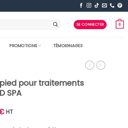
SE CONNECTER
0
PROMOTIONS
TÉMOIGNAGES
 pied pour traitements
AD SPA
Le
€
HT
prix
actuel