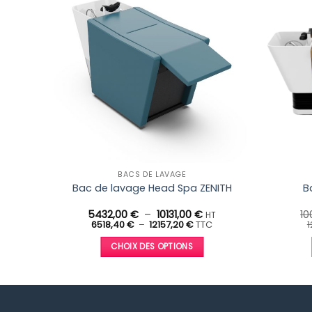
BACS DE LAVAGE
ongée
Bac de lavage Head Spa ZENITH
B
Plage
5432,00
€
–
10131,00
€
10
T
HT
ix
Plage
de
6518,40
€
–
12157,20
€
TTC
1
de
tuel
prix :
l
prix :
t :
5432,00 €
CHOIX DES OPTIONS
6518,40 €
76,00 €.
à
20 €.
à
10131,00 €
Ce
12157,20 €
produit
a