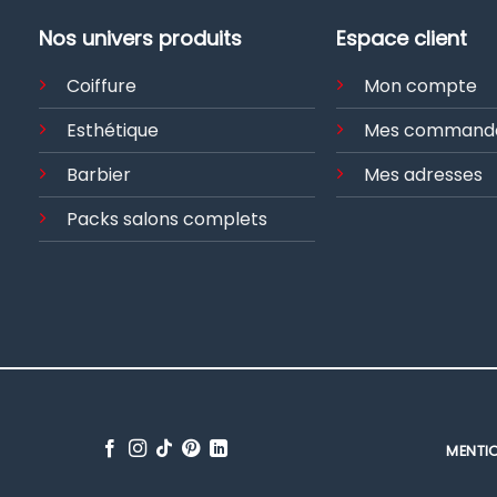
plusieurs
variations
Nos univers produits
Espace client
Les
options
Coiffure
Mon compte
peuvent
être
Esthétique
Mes command
choisies
Barbier
Mes adresses
sur
la
Packs salons complets
page
du
produit
MENTI