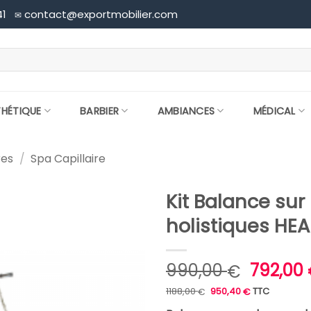
41
contact@exportmobilier.com
✉
THÉTIQUE
BARBIER
AMBIANCES
MÉDICAL
res
/
Spa Capillaire
Kit Balance sur
holistiques HE
Le
990,00
792,00
€
prix
Le
Le
1188,00
950,40
TTC
€
€
prix
prix
initial
initial
actuel