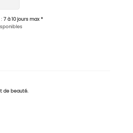
 :
7 à 10 jours max *
isponibles
ut de beauté.