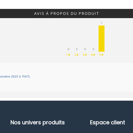
AVIS À PROPOS DU PRODUIT
1
0
0
0
0
1★
2★
3★
4★
5★
octobre 2025 à 7h57)
Nos univers produits
Espace client