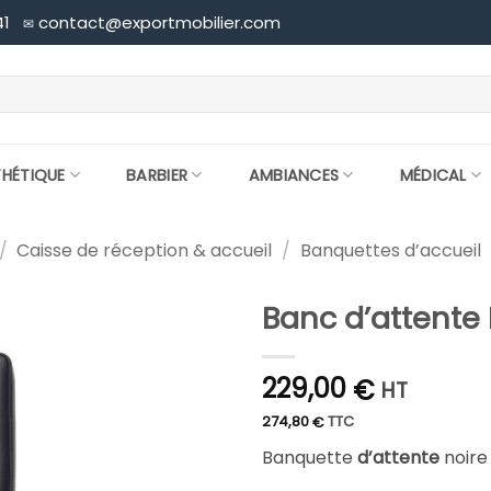
41
contact@exportmobilier.com
✉
THÉTIQUE
BARBIER
AMBIANCES
MÉDICAL
/
Caisse de réception & accueil
/
Banquettes d’accueil
Banc d’attente 
229,00
€
HT
274,80
TTC
€
Banquette
d’attente
noire