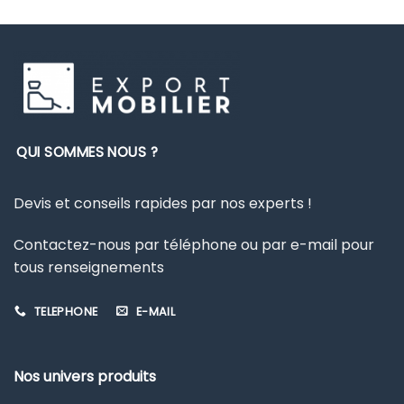
2110,80 €
produit
produit
a
a
plusieurs
plusieurs
variations.
variations.
Les
Les
options
options
peuvent
peuvent
être
être
QUI SOMMES NOUS ?
choisies
choisies
sur
sur
Devis et conseils rapides par nos experts !
la
la
page
page
Contactez-nous par téléphone ou par e-mail pour
du
du
produit
produit
tous renseignements
TELEPHONE
E-MAIL
Nos univers produits