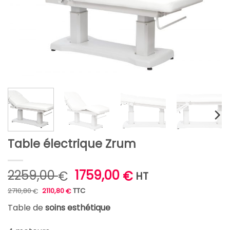
Table électrique Zrum
Le
Le
2259,00
1759,00
€
€
HT
prix
prix
Le
Le
2710,80
2110,80
TTC
€
€
prix
prix
initial
actuel
initial
actuel
était :
est :
Table de
soins esthétique
était :
est :
2710,80 €.
2110,80 €.
2259,00 €.
1759,00 €.