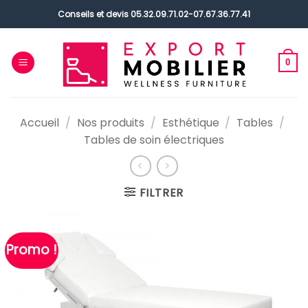
Passer
Conseils et devis
05.32.09.71.02
-
07.67.36.77.41
au
contenu
0
Accueil
/
Nos produits
/
Esthétique
/
Tables
/
Tables de soin électriques
FILTRER
Promo !