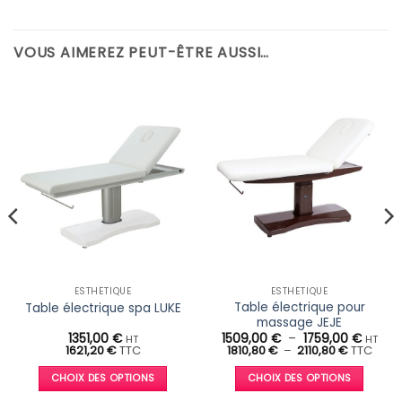
VOUS AIMEREZ PEUT-ÊTRE AUSSI…
ESTHÉTIQUE
ESTHÉTIQUE
Table électrique pour
Table électrique spa LUKE
massage JEJE
Plage
1351,00
€
1509,00
€
–
1759,00
€
HT
HT
Plage
de
1621,20
€
TTC
1810,80
€
–
2110,80
€
TTC
de
prix :
prix :
1509,0
CHOIX DES OPTIONS
CHOIX DES OPTIONS
1810,80 €
à
à
1759,0
Ce
Ce