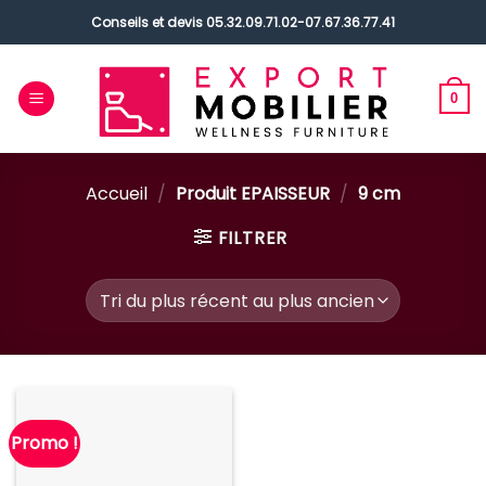
Passer
Conseils et devis
05.32.09.71.02
-
07.67.36.77.41
au
contenu
0
Accueil
/
Produit EPAISSEUR
/
9 cm
FILTRER
Promo !