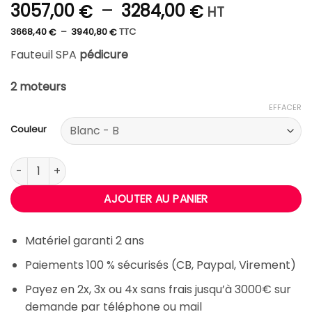
Plage
3057,00
–
3284,00
€
€
HT
de
Plage
3668,40
–
3940,80
TTC
€
€
de
prix :
prix :
3668,40 €
Fauteuil SPA
pédicure
3057,00 €
à
3940,80 €
à
2 moteurs
3284,00 €
EFFACER
Couleur
quantité de Fauteuil électrique pédicure FRANCY
AJOUTER AU PANIER
Matériel garanti 2 ans
Paiements 100 % sécurisés (CB, Paypal, Virement)
Payez en 2x, 3x ou 4x sans frais jusqu’à 3000€ sur
demande par téléphone ou mail