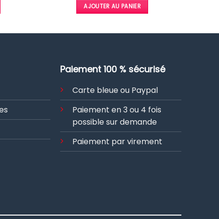
uel
initial
actuel
est :
était :
est :
AJOUTER AU PANIER
:
était :
est :
.
3976,00 €.
10094,00 €.
8075,00 €.
1,20 €.
12112,80 €.
9690,00 €.
Paiement 100 % sécurisé
Carte bleue ou Paypal
es
Paiement en 3 ou 4 fois
possible sur demande
Paiement par virement