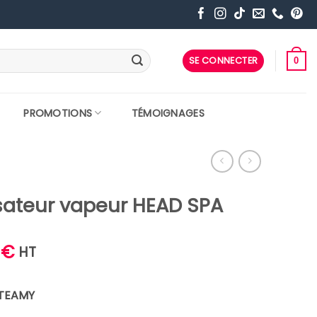
SE CONNECTER
0
PROMOTIONS
TÉMOIGNAGES
sateur vapeur HEAD SPA
Le
0
€
HT
prix
actuel
STEAMY
est :