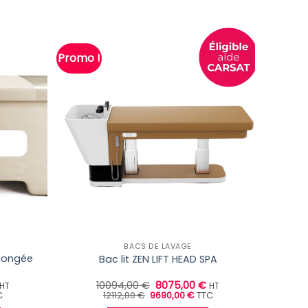
Promo !
BACS DE LAVAGE
llongée
Bac lit ZEN LIFT HEAD SPA
Le
Le
Le
10094,00
€
8075,00
€
HT
HT
prix
Le
prix
Le
prix
C
12112,80
€
9690,00
€
TTC
prix
prix
actuel
initial
actuel