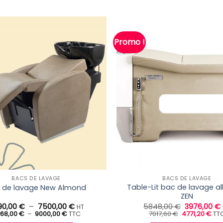
Promo !
BACS DE LAVAGE
BACS DE LAVAGE
Table-Lit bac de lavage a
 de lavage New Almond
ZEN
Plage
Le
90,00
€
–
7500,00
€
5848,00
€
3976,00
€
HT
Plage
de
Le
prix
Le
68,00
€
–
9000,00
€
TTC
7017,60
€
4771,20
€
TT
de
prix
prix
prix :
initial