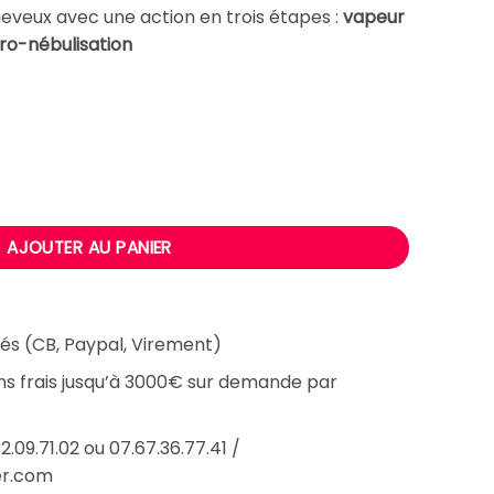
€.
1392,80 €.
cheveux avec une action en trois étapes :
vapeur
ro-nébulisation
ateur vapeur HEAD SPA
AJOUTER AU PANIER
és (CB, Paypal, Virement)
ans frais jusqu’à 3000€ sur demande par
2.09.71.02 ou 07.67.36.77.41 /
er.com