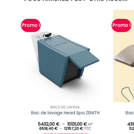
Promo !
Promo !
BACS DE LAVAGE
Bac de lavage Head Spa ZENITH
Bac
Plage
5432,00
€
–
10131,00
€
43
HT
Plage
de
6518,40
€
–
12157,20
€
TTC
52
de
prix :