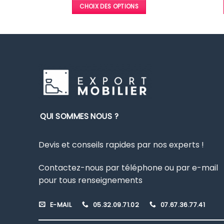
prix :
5432,00 €
CHOIX DES OPTIONS
6518,40 €
à
à
10131,00 €
Ce
12157,20 €
produit
a
plusieurs
variations.
Les
options
peuvent
être
QUI SOMMES NOUS ?
choisies
sur
Devis et conseils rapides par nos experts !
la
page
Contactez-nous par téléphone ou par e-mail
du
pour tous renseignements
produit
E-MAIL
05.32.09.71.02
07.67.36.77.41