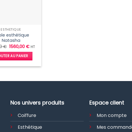
ESTHÉTIQUE
le esthétique
Natasha
Le
Le
00
€
1560,00
€
HT
prix
prix
initial
actuel
UTER AU PANIER
était :
est :
1760,00 €.
1560,00 €.
Nos univers produits
Espace client
Coiffure
Mon compte
Esthétique
Mes command