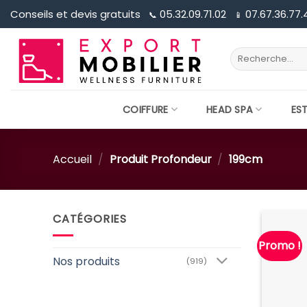
Passer
Conseils et devis gratuits
05.32.09.71.02
07.67.36.77.
📞︎
📱︎
au
contenu
Recherche
pour :
COIFFURE
HEAD SPA
ES
Accueil
/
Produit Profondeur
/
199cm
CATÉGORIES
Promo !
Nos produits
(919)