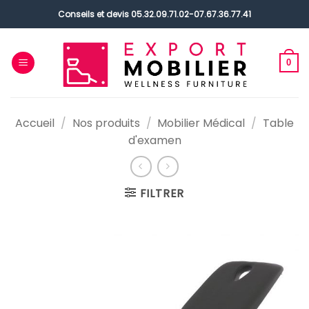
Passer
Conseils et devis
05.32.09.71.02
-
07.67.36.77.41
au
contenu
0
Accueil
/
Nos produits
/
Mobilier Médical
/
Table
d'examen
FILTRER