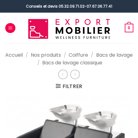
Passer
Conseils et devis
05.32.09.71.02
-
07.67.36.77.41
au
contenu
0
Accueil
/
Nos produits
/
Coiffure
/
Bacs de lavage
/
Bacs de lavage classique
FILTRER