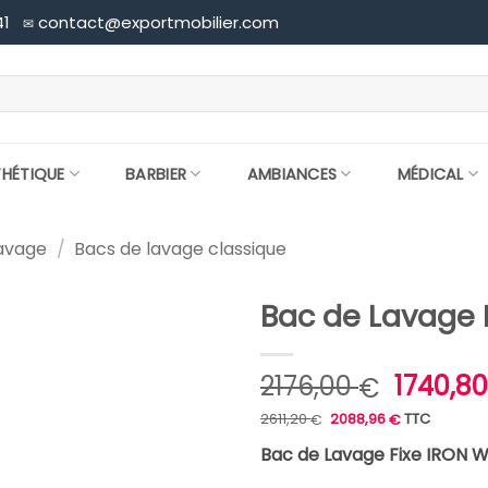
41
contact@exportmobilier.com
✉
THÉTIQUE
BARBIER
AMBIANCES
MÉDICAL
lavage
/
Bacs de lavage classique
Bac de Lavage 
Le
2176,00
1740,8
€
prix
Le
Le
2611,20
2088,96
TTC
€
€
prix
prix
initial
initial
actuel
était :
est :
Bac de Lavage Fixe IRON 
était :
2611,20 €.
2088,96 €.