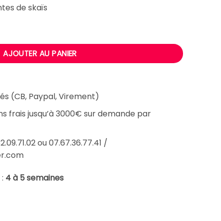
 €.
1740,80 €.
ntes de skaïs
ixe IRON WASH
AJOUTER AU PANIER
és (CB, Paypal, Virement)
ans frais jusqu’à 3000€ sur demande par
2.09.71.02 ou 07.67.36.77.41 /
er.com
 :
4 à 5 semaines