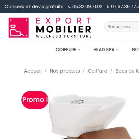
Passer
Conseils et devis gratuits
05.32.09.71.02
07.67.36.77.
📞︎
📱︎
au
contenu
Recherche
pour :
COIFFURE
HEAD SPA
ES
Accueil
/
Nos produits
/
Coiffure
/
Bacs de 
Promo !