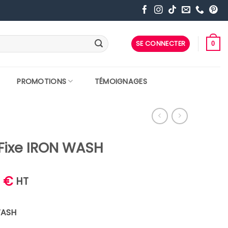
SE CONNECTER
0
PROMOTIONS
TÉMOIGNAGES
Fixe IRON WASH
Le
0
€
HT
prix
actuel
WASH
est :