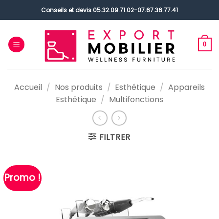
Passer
Conseils et devis
05.32.09.71.02
-
07.67.36.77.41
au
contenu
0
Accueil
/
Nos produits
/
Esthétique
/
Appareils
Esthétique
/
Multifonctions
FILTRER
Promo !