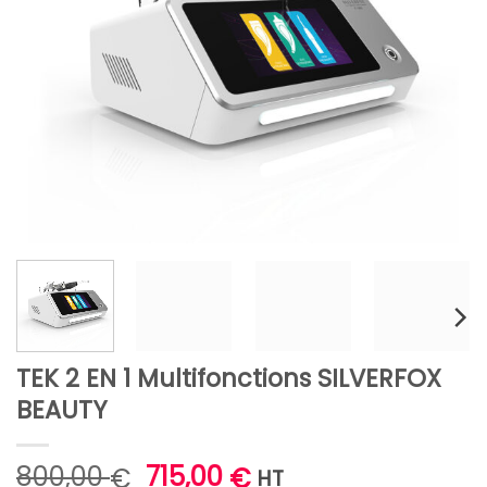
TEK 2 EN 1 Multifonctions SILVERFOX
BEAUTY
Le
Le
800,00
715,00
€
€
HT