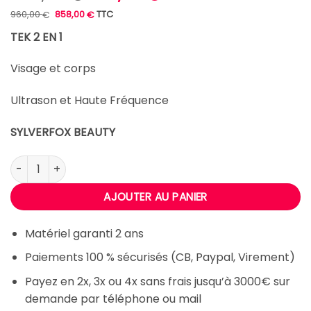
prix
prix
Le
Le
960,00
858,00
TTC
€
€
prix
prix
initial
actuel
initial
actuel
était :
est :
TEK 2 EN 1
était :
est :
960,00 €.
858,00 €.
800,00 €.
715,00 €.
Visage et corps
Ultrason et Haute Fréquence
SYLVERFOX BEAUTY
quantité de TEK 2 EN 1 Multifonctions SILVERFOX BEAUTY
AJOUTER AU PANIER
Matériel garanti 2 ans
Paiements 100 % sécurisés (CB, Paypal, Virement)
Payez en 2x, 3x ou 4x sans frais jusqu’à 3000€ sur
demande par téléphone ou mail