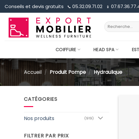
Passer
Conseils et devis gratuits
05.32.09.71.02
07.67.36.77.
📞︎
📱︎
au
contenu
Recherche
pour :
COIFFURE
HEAD SPA
ES
Accueil
/
Produit Pompe
/
Hydraulique
CATÉGORIES
Nos produits
(919)
FILTRER PAR PRIX