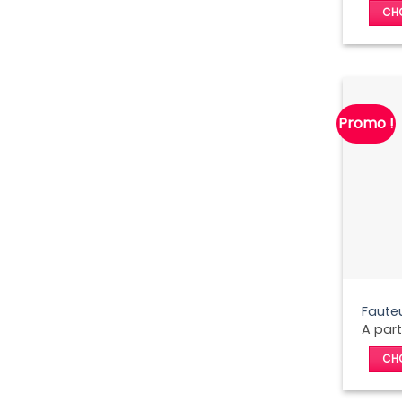
CHO
Promo !
Fauteu
A part
CHO