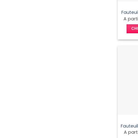
Fauteu
A part
CHO
Fauteui
A part