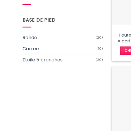
Prix
Prix
min
max
BASE DE PIED
Faute
Ronde
(20)
A part
Carrée
(10)
CHO
Etoile 5 branches
(20)