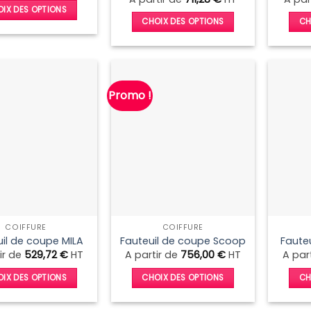
IX DES OPTIONS
CHOIX DES OPTIONS
CH
Ce
Ce
produit
produit
a
a
plusieurs
plusieurs
variations.
Promo !
variations.
Les
Les
options
options
peuvent
peuvent
être
être
choisies
choisies
sur
sur
la
la
page
COIFFURE
COIFFURE
page
du
il de coupe MILA
Fauteuil de coupe Scoop
Faute
du
produit
ir de
529,72
€
HT
A partir de
756,00
€
HT
A par
produit
IX DES OPTIONS
CHOIX DES OPTIONS
CH
Ce
Ce
produit
produit