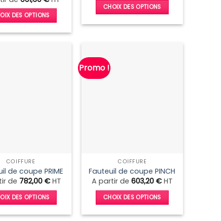
CHOIX DES OPTIONS
OIX DES OPTIONS
Ce
Ce
produit
produit
a
a
plusieurs
plusieurs
variations.
Promo !
variations.
Les
Les
options
options
peuvent
peuvent
être
être
choisies
choisies
sur
sur
la
la
page
COIFFURE
COIFFURE
page
du
uil de coupe PRIME
Fauteuil de coupe PINCH
du
produit
tir de
782,00
€
HT
A partir de
603,20
€
HT
produit
OIX DES OPTIONS
CHOIX DES OPTIONS
Ce
Ce
produit
produit