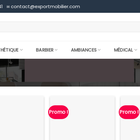
41
contact@exportmobilier.com
✉
THÉTIQUE
BARBIER
AMBIANCES
MÉDICAL
Promo !
Promo !