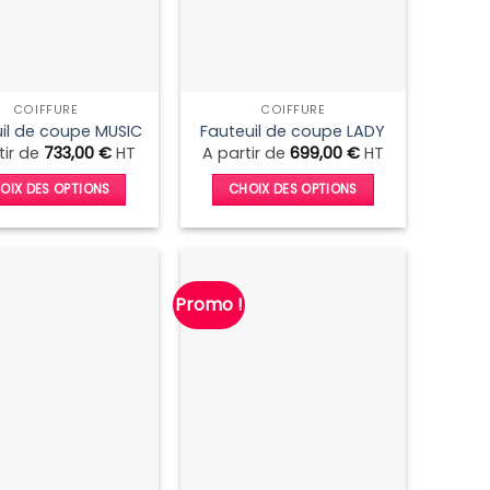
COIFFURE
COIFFURE
il de coupe MUSIC
Fauteuil de coupe LADY
tir de
733,00
€
HT
A partir de
699,00
€
HT
OIX DES OPTIONS
CHOIX DES OPTIONS
Ce
Ce
produit
produit
a
a
plusieurs
plusieurs
Promo !
variations.
variations.
Les
Les
options
options
peuvent
peuvent
être
être
choisies
choisies
sur
sur