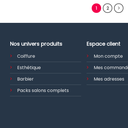
a
a
1
2
plusieurs
plusieurs
variations.
variations.
Les
Les
options
options
peuvent
peuvent
Nos univers produits
Espace client
être
être
choisies
choisies
Coiffure
Mon compte
sur
sur
la
la
Esthétique
Mes command
page
page
Barbier
Mes adresses
du
du
produit
produit
Packs salons complets