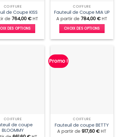
la
la
COIFFURE
COIFFURE
page
page
uil de Coupe KISS
Fauteuil de Coupe MIA UP
du
du
tir de
764,00
€
HT
A partir de
784,00
€
HT
produit
produit
OIX DES OPTIONS
CHOIX DES OPTIONS
Ce
Ce
produit
produit
a
a
plusieurs
plusieurs
Promo !
variations.
variations.
Les
Les
options
options
peuvent
peuvent
être
être
choisies
choisies
sur
sur
la
la
COIFFURE
COIFFURE
page
page
teuil de coupe
Fauteuil de coupe BETTY
du
du
BLOOMMY
A partir de
917,60
€
HT
produit
produit
tir de
661,60
€
HT