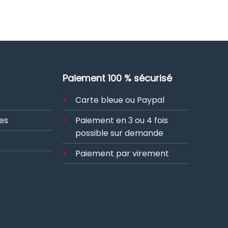
a
a
plusieurs
plusieurs
variations.
variations.
Les
Les
options
options
peuvent
peuvent
Paiement 100 % sécurisé
être
être
choisies
choisies
Carte bleue ou Paypal
sur
sur
la
la
es
Paiement en 3 ou 4 fois
page
page
possible sur demande
du
du
produit
produit
Paiement par virement