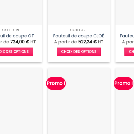
COIFFURE
COIFFURE
uil de coupe GT
Fauteuil de coupe CLOÉ
Fauteu
ir de
724,00
€
HT
A partir de
522,24
€
HT
A par
IX DES OPTIONS
CHOIX DES OPTIONS
CH
Ce
Ce
produit
produit
a
a
plusieurs
plusieurs
Promo !
Promo !
variations.
variations.
Les
Les
options
options
peuvent
peuvent
être
être
choisies
choisies
sur
sur