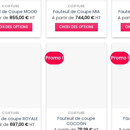
la
la
COIFFURE
COIFFURE
page
page
il de Coupe MOOD
Fauteuil de Coupe MIA
Faute
du
du
ir de
855,00
€
HT
A partir de
744,00
€
HT
A par
produit
produit
IX DES OPTIONS
CHOIX DES OPTIONS
CH
Ce
Ce
produit
produit
a
a
plusieurs
plusieurs
Promo !
Promo !
variations.
variations.
Les
Les
options
options
peuvent
peuvent
être
être
choisies
choisies
sur
sur
la
la
COIFFURE
COIFFURE
page
page
Fauteuil de coupe
Fau
l de coupe ROYALE
du
du
COCOON
ir de
697,00
€
HT
produit
produit
A partir de
711,28
€
HT
A par