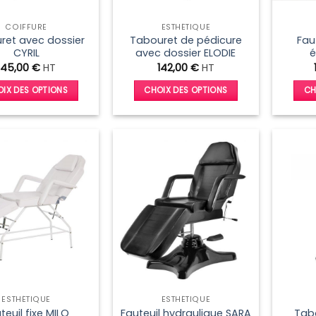
la
la
COIFFURE
ESTHÉTIQUE
page
page
ret avec dossier
Tabouret de pédicure
Fau
du
du
CYRIL
avec dossier ELODIE
é
produit
produit
145,00
€
HT
142,00
€
HT
IX DES OPTIONS
CHOIX DES OPTIONS
CH
Ce
Ce
produit
produit
a
a
plusieurs
plusieurs
variations.
variations.
Les
Les
options
options
peuvent
peuvent
être
être
choisies
choisies
sur
sur
la
la
ESTHÉTIQUE
ESTHÉTIQUE
page
page
teuil fixe MILO
Fauteuil hydraulique SARA
Tabo