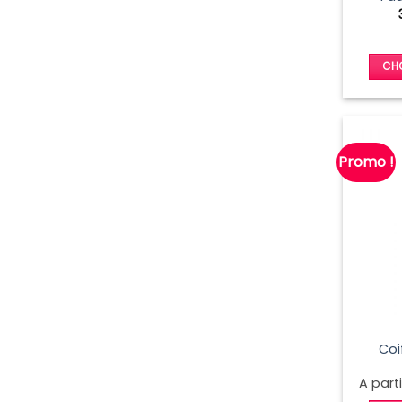
CHO
Promo !
Coi
A part