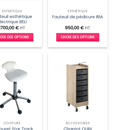
la
la
ESTHÉTIQUE
ESTHÉTIQUE
page
page
teuil esthétique
Fauteuil de pédicure IRIA
du
du
lectrique BELI
produit
produit
1700,00
€
HT
950,00
€
HT
OIX DES OPTIONS
CHOIX DES OPTIONS
Ce
Ce
produit
produit
a
a
plusieurs
plusieurs
variations.
variations.
Les
Les
options
options
peuvent
peuvent
être
être
choisies
choisies
sur
sur
la
la
COIFFURE
ACCESSOIRES
page
page
uret Star Track
Charriot QUIN