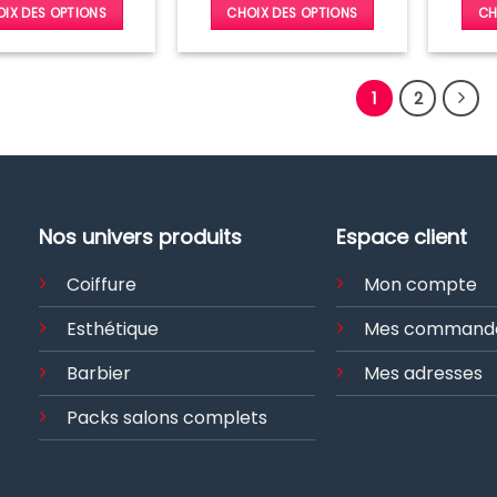
IX DES OPTIONS
CHOIX DES OPTIONS
CH
Ce
Ce
produit
produit
a
a
1
2
plusieurs
plusieurs
variations.
variations.
Les
Les
options
options
peuvent
peuvent
Nos univers produits
Espace client
être
être
choisies
choisies
Coiffure
Mon compte
sur
sur
la
la
Esthétique
Mes command
page
page
Barbier
Mes adresses
du
du
produit
produit
Packs salons complets