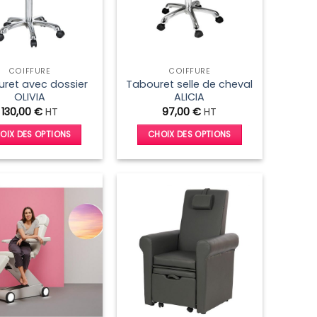
COIFFURE
COIFFURE
ret avec dossier
Tabouret selle de cheval
OLIVIA
ALICIA
130,00
€
HT
97,00
€
HT
OIX DES OPTIONS
CHOIX DES OPTIONS
Ce
Ce
produit
produit
a
a
plusieurs
plusieurs
variations.
variations.
Les
Les
options
options
peuvent
peuvent
être
être
choisies
choisies
sur
sur