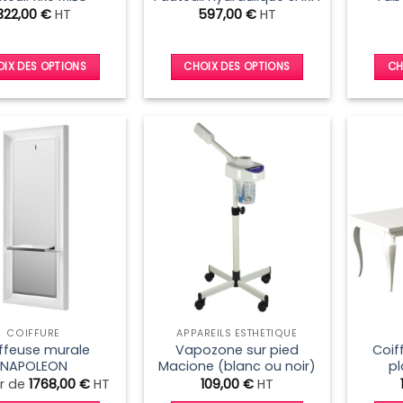
du
du
322,00
€
HT
597,00
€
HT
produit
produit
IX DES OPTIONS
CHOIX DES OPTIONS
CH
Ce
Ce
produit
produit
a
a
plusieurs
plusieurs
variations.
variations.
Les
Les
options
options
peuvent
peuvent
être
être
choisies
choisies
sur
sur
la
la
COIFFURE
APPAREILS ESTHÉTIQUE
page
page
ffeuse murale
Vapozone sur pied
Coif
du
du
NAPOLEON
Macione (blanc ou noir)
p
produit
produit
ir de
1768,00
€
HT
109,00
€
HT