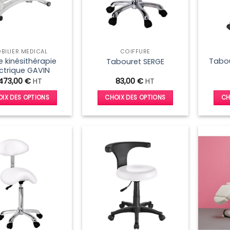
BILIER MÉDICAL
COIFFURE
e kinésithérapie
Tabou
Tabouret SERGE
ctrique GAVIN
1473,00
€
HT
83,00
€
HT
IX DES OPTIONS
CHOIX DES OPTIONS
CH
Ce
Ce
produit
produit
a
a
plusieurs
plusieurs
variations.
variations.
Les
Les
options
options
peuvent
peuvent
être
être
choisies
choisies
sur
sur