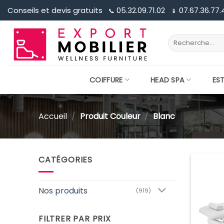
Passer
Conseils et devis gratuits
05.32.09.71.02
07.67.36.77.
📞︎
📱︎
au
contenu
Recherche
pour :
COIFFURE
HEAD SPA
ES
Accueil
/
Produit Couleur
/
Blanc
CATÉGORIES
Nos produits
(919)
FILTRER PAR PRIX