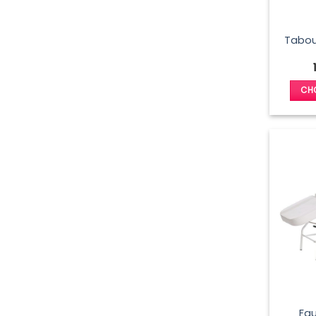
Tabou
CHO
Fau