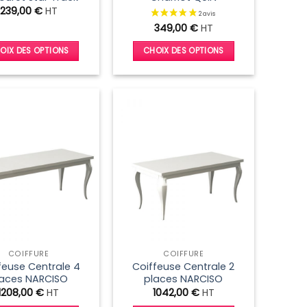
du
du
239,00
€
HT
produit
produit
349,00
€
HT
OIX DES OPTIONS
CHOIX DES OPTIONS
Ce
Ce
produit
produit
a
a
plusieurs
plusieurs
variations.
variations.
Les
Les
options
options
peuvent
peuvent
être
être
choisies
choisies
sur
sur
la
la
COIFFURE
COIFFURE
page
page
feuse Centrale 4
Coiffeuse Centrale 2
du
du
laces NARCISO
places NARCISO
produit
produit
1208,00
€
HT
1042,00
€
HT