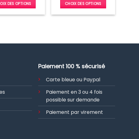
OIX DES OPTIONS
CHOIX DES OPTIONS
Ce
Ce
produit
produit
a
a
plusieurs
plusieurs
variations.
variations.
Les
Les
options
options
peuvent
peuvent
Paiement 100 % sécurisé
être
être
choisies
choisies
Carte bleue ou Paypal
sur
sur
la
la
es
Paiement en 3 ou 4 fois
page
page
possible sur demande
du
du
produit
produit
Paiement par virement