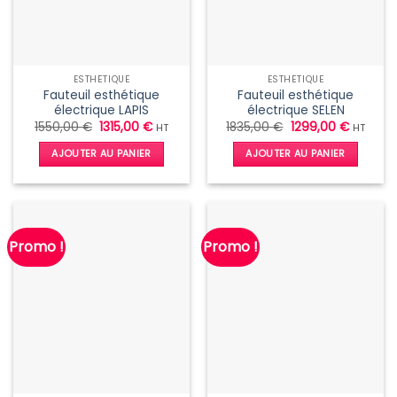
ESTHÉTIQUE
ESTHÉTIQUE
Fauteuil esthétique
Fauteuil esthétique
électrique LAPIS
électrique SELEN
Le
Le
Le
Le
1550,00
€
1315,00
€
1835,00
€
1299,00
€
HT
HT
prix
prix
prix
prix
initial
actuel
initial
actuel
AJOUTER AU PANIER
AJOUTER AU PANIER
était :
est :
était :
est :
1550,00 €.
1315,00 €.
1835,00 €.
1299,00 
Promo !
Promo !