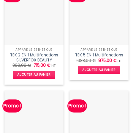
APPAREILS ESTHÉTIQUE
APPAREILS ESTHÉTIQUE
TEK 2 EN 1 Multifonctions
TEK 5 EN 1 Multifonctions
SILVERFOX BEAUTY
Le
Le
1088,00
€
975,00
€
HT
prix
prix
Le
Le
800,00
€
715,00
€
HT
initial
actuel
prix
prix
AJOUTER AU PANIER
était :
est :
initial
actuel
AJOUTER AU PANIER
1088,00 €.
975,00 €
était :
est :
800,00 €.
715,00 €.
Promo !
Promo !