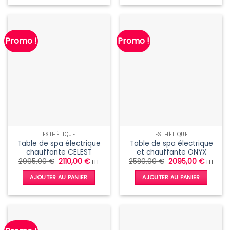
produit
a
plusieurs
Promo !
Promo !
variations.
Les
options
peuvent
être
choisies
sur
la
page
ESTHÉTIQUE
ESTHÉTIQUE
du
Table de spa électrique
Table de spa électrique
produit
chauffante CELEST
et chauffante ONYX
Le
Le
Le
Le
2995,00
€
2110,00
€
2580,00
€
2095,00
€
HT
HT
prix
prix
prix
prix
initial
actuel
initial
actuel
AJOUTER AU PANIER
AJOUTER AU PANIER
était :
est :
était :
est :
2995,00 €.
2110,00 €.
2580,00 €.
2095,0