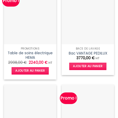
Promo !
PROMOTIONS
BACS DE LAVAGE
Table de soins électrique
Bac VANTAGE PEDILUX
HEMA
3770,00
€
HT
Le
Le
2998,00
€
2240,00
€
HT
prix
prix
AJOUTER AU PANIER
initial
actuel
AJOUTER AU PANIER
était :
est :
2998,00 €.
2240,00 €.
Promo !