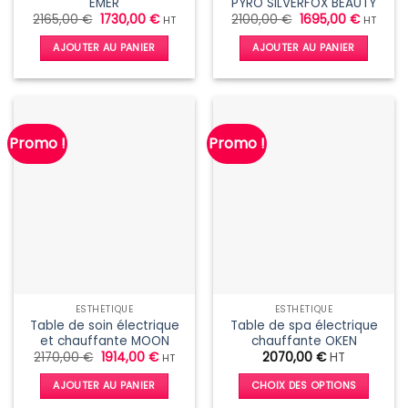
EMER
PYRO SILVERFOX BEAUTY
Le
Le
Le
Le
2165,00
€
1730,00
€
2100,00
€
1695,00
€
HT
HT
prix
prix
prix
prix
initial
actuel
initial
actuel
AJOUTER AU PANIER
AJOUTER AU PANIER
était :
est :
était :
est :
2165,00 €.
1730,00 €.
2100,00 €.
1695,00
Promo !
Promo !
ESTHÉTIQUE
ESTHÉTIQUE
Table de soin électrique
Table de spa électrique
et chauffante MOON
chauffante OKEN
Le
Le
2170,00
€
1914,00
€
2070,00
€
HT
HT
prix
prix
initial
actuel
AJOUTER AU PANIER
CHOIX DES OPTIONS
était :
est :
2170,00 €.
1914,00 €.
Ce