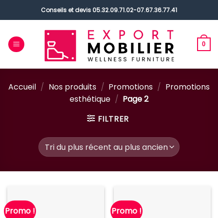
Passer
Conseils et devis
05.32.09.71.02
-
07.67.36.77.41
au
contenu
0
Accueil
/
Nos produits
/
Promotions
/
Promotions
esthétique
/
Page 2
FILTRER
Promo !
Promo !