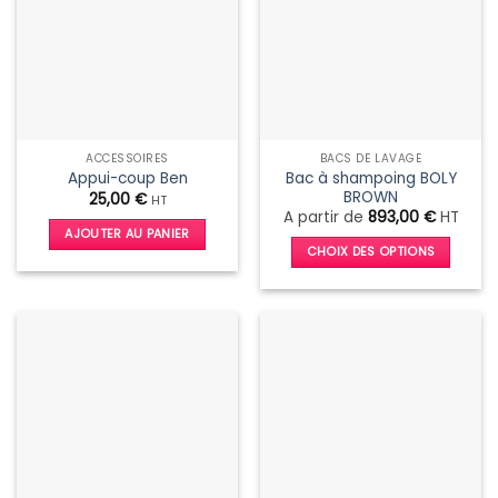
ACCESSOIRES
BACS DE LAVAGE
Bac à shampoing BOLY
Appui-coup Ben
BROWN
25,00
€
HT
A partir de
893,00
€
HT
AJOUTER AU PANIER
CHOIX DES OPTIONS
Ce
produit
a
plusieurs
variations.
Les
options
peuvent
être
choisies