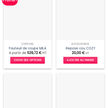
Promo !
COIFFURE
ACCESSOIRES
Fauteuil de coupe MILA
Repose cou COZY
A partir de
529,72
€
HT
20,00
€
HT
CHOIX DES OPTIONS
AJOUTER AU PANIER
Ce
produit
a
plusieurs
variations.
Les
options
peuvent
être