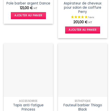
du
Aspirateur de cheveux
Pole barber argent Dance
produit
produit
pour salon de coiffure
121,00
€
HT
Perry
AJOUTER AU PANIER
201,00
€
HT
AJOUTER AU PANIER
3 avis
ACCESSOIRES
ESTHÉTIQUE
Tapis anti-fatigue
Fauteuil barbier Thiago
Princess
Black