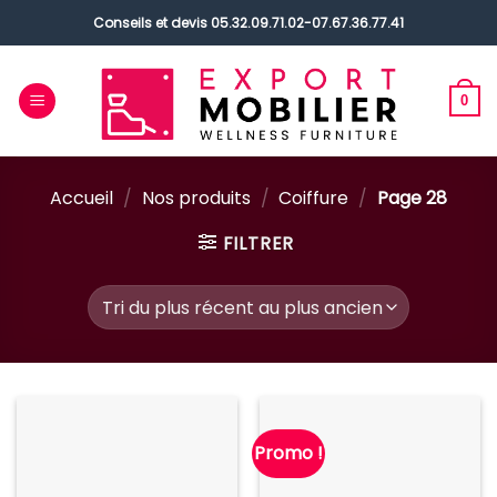
Passer
Conseils et devis
05.32.09.71.02
-
07.67.36.77.41
au
contenu
0
Accueil
/
Nos produits
/
Coiffure
/
Page 28
FILTRER
Promo !