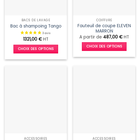
sur
la
page
BACS DE LAVAGE
COIFFURE
du
Fauteuil de coupe ELEVEN
Bac à shampoing Tango
produit
MARRON
A partir de
487,00
€
HT
1321,00
€
HT
CHOIX DES OPTIONS
CHOIX DES OPTIONS
Ce
Ce
produit
produit
a
a
plusieurs
plusieurs
variations.
variations.
Les
Les
options
options
peuvent
peuvent
être
être
choisies
choisies
sur
sur
la
la
page
page
ACCESSOIRES
ACCESSOIRES
du