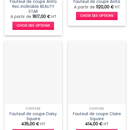
produit
Fauteuil de coupe Anita
Fauteuil de coupe Anita
produit
Rec inclinable BEAUTY
A partir de
1120,00
€
HT
STAR
CHOIX DES OPTIONS
A partir de
1617,00
€
HT
Ce
CHOIX DES OPTIONS
produit
Ce
a
produit
plusieurs
a
variations.
plusieurs
Les
variations.
options
Les
peuvent
options
être
peuvent
choisies
être
sur
choisies
la
sur
page
la
du
page
produit
COIFFURE
COIFFURE
du
Fauteuil de coupe Daisy
Fauteuil de coupe Claire
produit
Square
Square
435,00
€
HT
414,00
€
HT