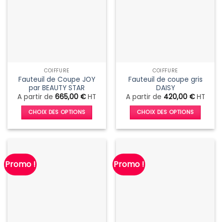
COIFFURE
COIFFURE
Fauteuil de Coupe JOY
Fauteuil de coupe gris
par BEAUTY STAR
DAISY
A partir de
665,00
€
HT
A partir de
420,00
€
HT
CHOIX DES OPTIONS
CHOIX DES OPTIONS
Ce
Ce
produit
produit
a
a
plusieurs
plusieurs
Promo !
Promo !
variations.
variations.
Les
Les
options
options
peuvent
peuvent
être
être
choisies
choisies