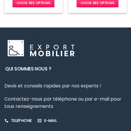
CHOIX DES OPTIONS
CHOIX DES OPTIONS
Ce
Ce
produit
produit
a
a
plusieurs
plusieurs
variations.
variations.
Les
Les
options
options
peuvent
peuvent
être
être
choisies
choisies
QUI SOMMES NOUS ?
sur
sur
la
la
page
page
Devis et conseils rapides par nos experts !
du
du
produit
produit
Contactez-nous par téléphone ou par e-mail pour
tous renseignements
TELEPHONE
E-MAIL